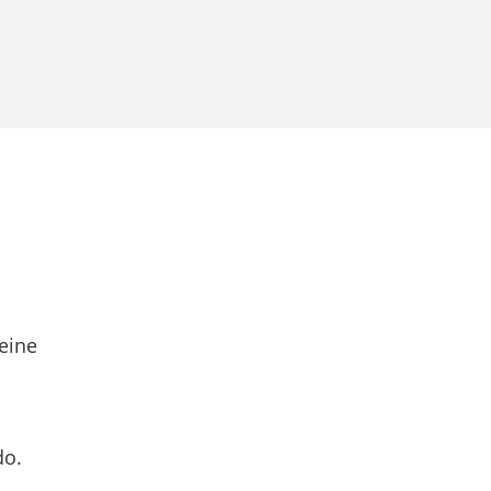
eine
do.