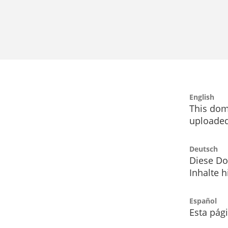
English
This dom
uploaded
Deutsch
Diese Do
Inhalte h
Español
Esta pág